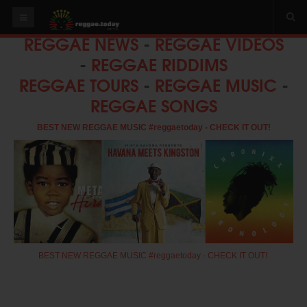
REGGAE NEWS
-
REGGAE VIDEOS
HOME
-
REGGAE RIDDIMS
NEWS
REGGAE TOURS
-
REGGAE MUSIC
-
REGGAE SONGS
OUR VIDEOS
World
BEST NEW REGGAE MUSIC #reggaetoday - CHECK IT OUT!
Italy
PLAY & MIX
ALBUMS
RIDDIMS
SUGGEST AN EVENT
BEST NEW REGGAE MUSIC #reggaetoday - CHECK IT OUT!
EVENTS