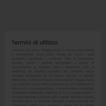
Termini di utilizzo
L'accesso alla risorsa "Reggae.Today" è concesso liberamente
e gratuitamente, senza alcun obbligo per coloro i quali
desiderino consultarne i contenuti. Tutte le informazioni
riportate, inclusi i prodotti dell'ingegno, i marchi, le
denominazioni, le immagini video e fotografiche, sono di
pertinenza dei rispettivi proprietari, che dovranno essere
contattati direttamente da chi volesse utilizzare le predette
informazioni al di fuori di questa risorsa internet. Reggae.Today
non custodisce al suo interno brani musicali, nè li distribuisce in
alcun modo e in qualsiasi forma; si limita soltanto a pubblicare
collegamenti ipertestuali, sottoforma di "u.r.l." a risorse esterne, il
cui funzionamento è regolato dalla vigente normativa (Spotify,
YouTube, ecc.). Le interviste televisive e audio rilasciate dai
personaggi pubblici sono effettuate a seguito del loro diretto