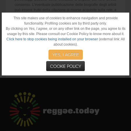
consenso. L'eventuale pubblicazione delle biografie degli artisti
può essere frutto della citazione di risorse acquisite sulla rete, a
patto di menzionarne sistematicamente la fonte (ad esempio:
This site makes use of
cookies
to enhance navigation and provide
Wikipedia, sito internet dell'artista, ecc.). Tutte le informazioni e i
functionality. Profiling cookies are by third party only.
contenuti multimediali prodotti da Reggae.Today sono
By clicking on
Yes, I agree
, or on any other link on the page, you agree to its
utilizzabili per la consultazione personale. Qualsiasi altro
usage by this site. Please consult our Cookie Policy to know more about it.
utilizzo non è consentito a meno che Reggae.Today non lo
Click here to stop cookies being installed on your browser
(external link: All
abbia preventivamente autorizzato in forma scritta.
about cookies).
Reggae.Today è un marchio depositato. Tutti i diritti sono
riservati.
YES, I AGREE
COOKIE POLICY